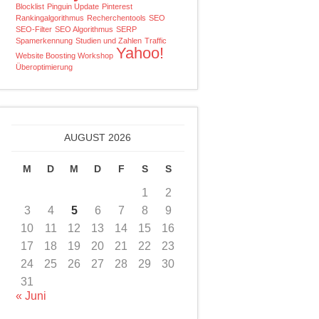
Blocklist
Pinguin Update
Pinterest
Rankingalgorithmus
Recherchentools
SEO
SEO-Filter
SEO Algorithmus
SERP
Spamerkennung
Studien und Zahlen
Traffic
Yahoo!
Website Boosting Workshop
Überoptimierung
AUGUST 2026
M
D
M
D
F
S
S
1
2
3
4
5
6
7
8
9
10
11
12
13
14
15
16
17
18
19
20
21
22
23
24
25
26
27
28
29
30
31
« Juni